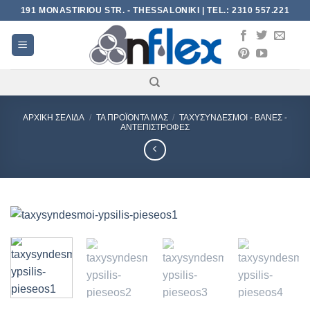
Skip
191 MONASTIRIOU STR. - THESSALONIKI | TEL.: 2310 557.221
to
content
ΑΡΧΙΚΉ ΣΕΛΊΔΑ
/
ΤΑ ΠΡΟΪΌΝΤΑ ΜΑΣ
/
ΤΑΧΥΣΎΝΔΕΣΜΟΙ - ΒΆΝΕΣ -
ΑΝΤΕΠΙΣΤΡΟΦΈΣ